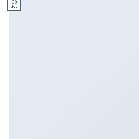
30
dec