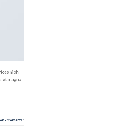
rices nibh.
us et magna
v en kommentar