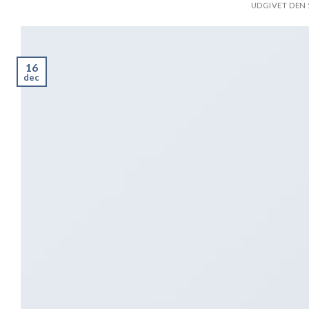
UDGIVET DEN
16
dec