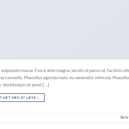
vulputate massa. Fusce ante magna, iaculis ut purus ut, facilisis ult
 convallis. Phasellus egestas nunc eu venenatis vehicula. Phasell
te. Vestibulum sit amet […]
TSÆT MED AT LÆSE
→
Skri