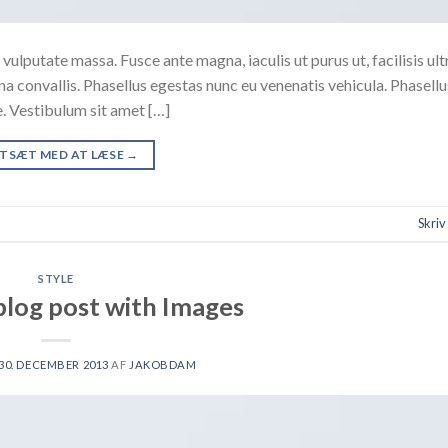
vulputate massa. Fusce ante magna, iaculis ut purus ut, facilisis ult
 convallis. Phasellus egestas nunc eu venenatis vehicula. Phasell
te. Vestibulum sit amet […]
TSÆT MED AT LÆSE
→
Skri
STYLE
 blog post with Images
30. DECEMBER 2013
AF
JAKOBDAM