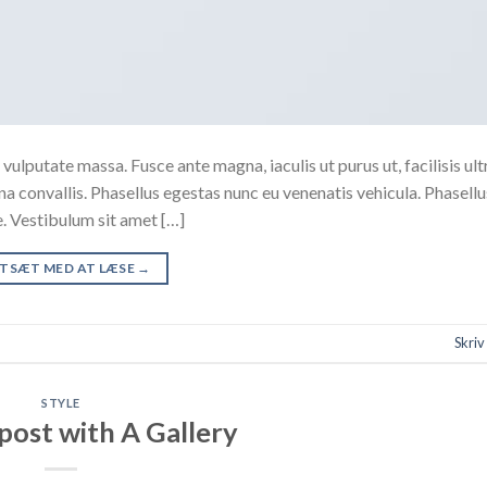
vulputate massa. Fusce ante magna, iaculis ut purus ut, facilisis ult
 convallis. Phasellus egestas nunc eu venenatis vehicula. Phasell
te. Vestibulum sit amet […]
TSÆT MED AT LÆSE
→
Skri
STYLE
post with A Gallery