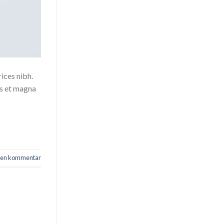
rices nibh.
us et magna
v en kommentar