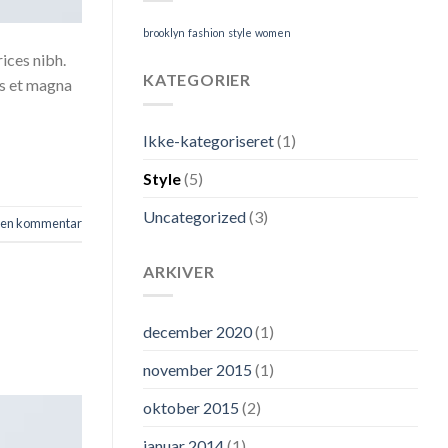
brooklyn
fashion
style
women
rices nibh.
KATEGORIER
us et magna
Ikke-kategoriseret
(1)
Style
(5)
Uncategorized
(3)
v en kommentar
ARKIVER
december 2020
(1)
november 2015
(1)
oktober 2015
(2)
januar 2014
(1)